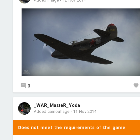
Added image
-
12 Nov 2014
0
_WAR_MasteR_Yoda
Added camouflage
-
11 Nov 2014
Does not meet the requirements of the game