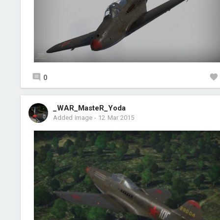
0
_WAR_MasteR_Yoda
Added image
-
12 Mar 2015