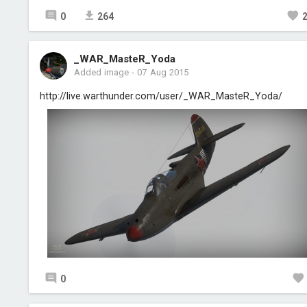
0
264
_WAR_MasteR_Yoda
Added image
-
07 Aug 2015
http://live.warthunder.com/user/_WAR_MasteR_Yoda/
0