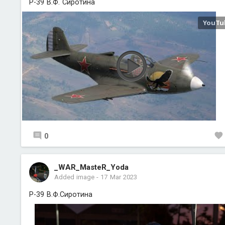
P-39 В.Ф. Сиротина
0
_WAR_MasteR_Yoda
Added image
-
17 Mar 2023
P-39 В.Ф.Сиротина