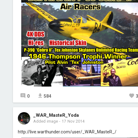
0
584
_WAR_MasteR_Yoda
Added image
-
17 Nov 2014
http://live.warthunder.com/user/_WAR_MasteR_/