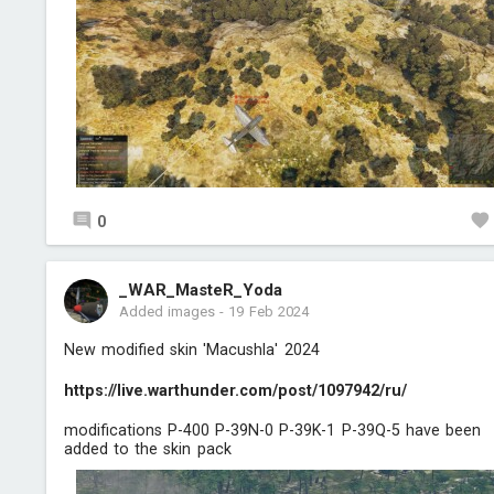
0
_WAR_MasteR_Yoda
Added images
-
19 Feb 2024
New modified skin 'Macushla' 2024
https://live.warthunder.com/post/1097942/ru/
modifications P-400 P-39N-0 P-39K-1 P-39Q-5 have been
added to the skin pack