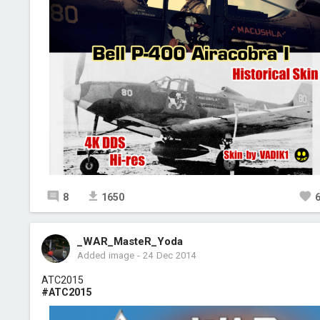
8
1650
_WAR_MasteR_Yoda
Added image
-
24 Dec 2014
ATC2015
#ATC2015