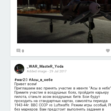
0
_WAR_MasteR_Yoda
Added image
-
29 Jul 2017
#war2
.0
#Асы_в_небе
Привет всем!
Приглашаем вас принять участие в ивенте "Асы в небе"
Примите участие в воздушных боях, пройдите карьеру
пилота, станьте асом воздушных битв. Бои будут
проходить на стандартных картах, самолёты периода
1943-44г. ВВС СССР vs Luftwaffe. Режим игры особый, Р
без маркеров. Вам предстоит выполнять задания в