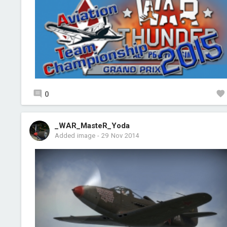
0
_WAR_MasteR_Yoda
Added image
-
29 Nov 2014