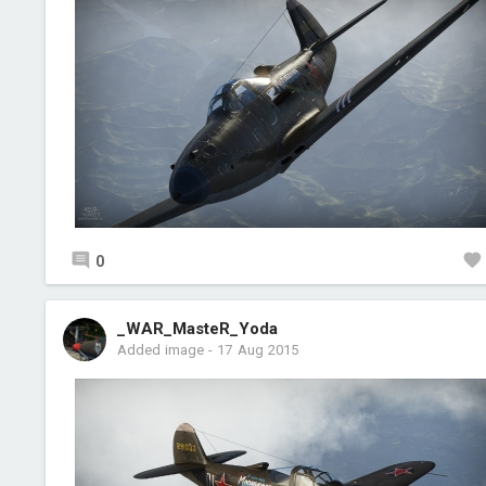
0
_WAR_MasteR_Yoda
Added image
-
17 Aug 2015