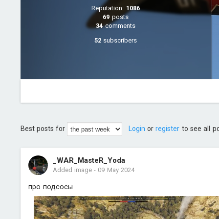
Reputation:
1086
69
posts
34
comments
52
subscribers
Best posts for
Login
or
register
to see all p
_WAR_MasteR_Yoda
Added image
-
09 May 2024
про подсосы