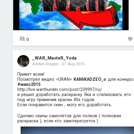
0
_WAR_MasteR_Yoda
Added images
-
27 Aug 2015
Привет всем!
Посмотрел видео =URAN=
KAMiKADZEO_o
для конкурс
#макс2015
http://live.warthunder.com/post/239997/ru/
и решил доработать раскраску Яка и стилизовать его
под игру применив краски 40х годов.
Если понравится скин , могу его доработать.
Сделаю скины самолётов для полков ( полковая
раскраска ), если кто заинтересуется )