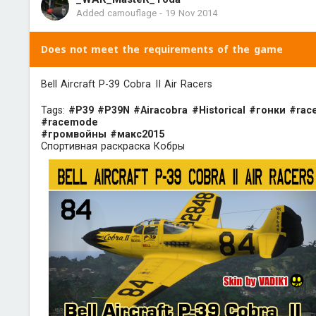
Added camouflage
-
19 Nov 2014
Does not meet the requirements of the game
Bell Aircraft P-39 Cobra II Air Racers
Tags:
#P39
#P39N
#Airacobra
#Historical
#гонки
#rac
#racemode
#громвойны
#макс2015
Спортивная раскраска Кобры