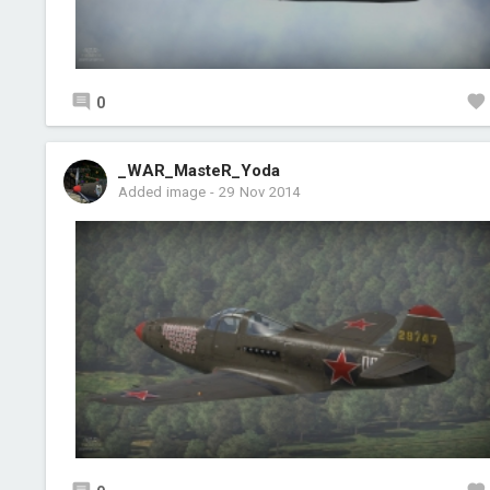
0
_WAR_MasteR_Yoda
Added image
-
29 Nov 2014