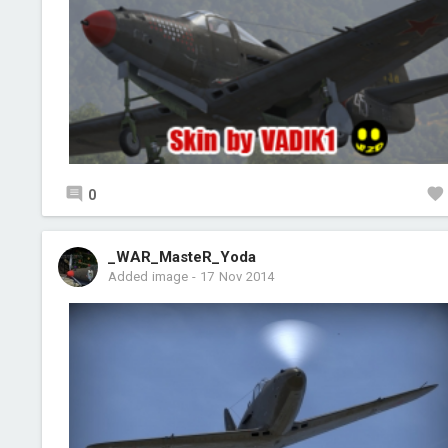
0
_WAR_MasteR_Yoda
Added image
-
17 Nov 2014