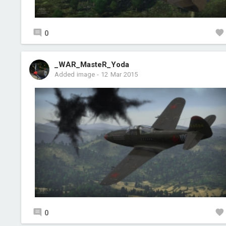
0
_WAR_MasteR_Yoda
Added image
-
12 Mar 2015
0