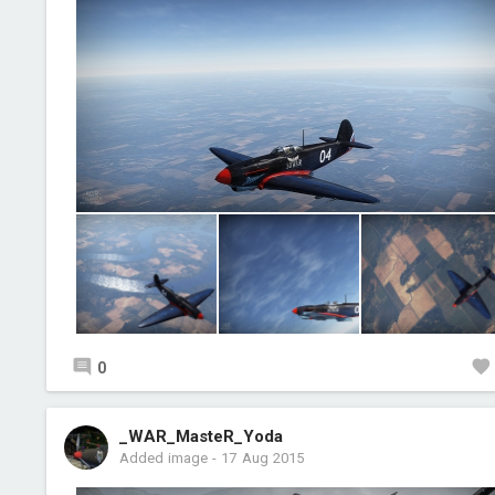
0
_WAR_MasteR_Yoda
Added image
-
17 Aug 2015