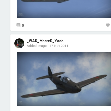
0
_WAR_MasteR_Yoda
Added image
-
17 Nov 2014