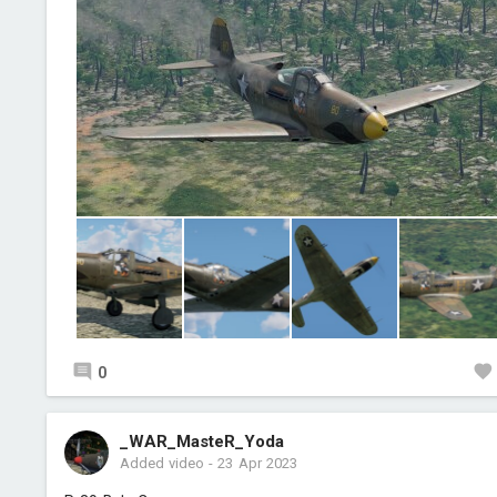
0
_WAR_MasteR_Yoda
Added video
-
23 Apr 2023