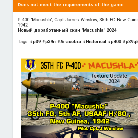
Does not meet the requirements of the game
P-400 'Macushla', Capt James Winslow, 35th FG New Guine
1942
Новый доработанный скин 'Macushla' 2024
Tags:
#p39
#p39n
#Airacobra
#Historical
#p400
#p39q
...