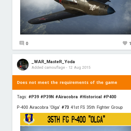
0
_WAR_MasteR_Yoda
Added camouflage
-
12 Aug 2015
Does not meet the requirements of the game
Tags:
#P39
#P39N
#Airacobra
#Historical
#P400
P-400 Airacobra 'Olga'
#73
41st FS 35th Fighter Group