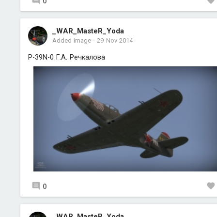
0
_WAR_MasteR_Yoda
Added image
-
29 Nov 2014
P-39N-0 Г.А. Речкалова
0
_WAR_MasteR_Yoda