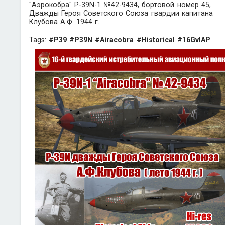
"Аэрокобра" P-39N-1 №42-9434, бортовой номер 45,
Дважды Героя Советского Союза гвардии капитана
Клубова А.Ф. 1944 г.
Tags:
#P39
#P39N
#Airacobra
#Historical
#16GvIAP