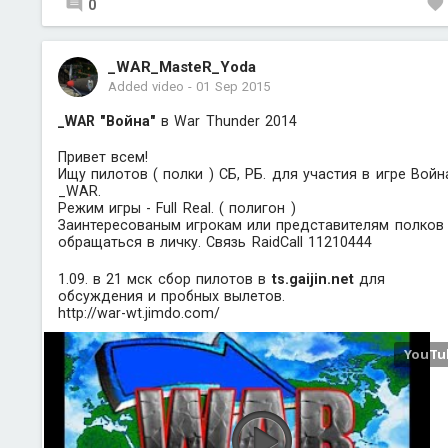
0
_WAR_MasteR_Yoda
Added video
-
01 Sep 2015
_WAR "Война"
в War Thunder 2014
Привет всем!
Ищу пилотов ( полки ) СБ, РБ. для участия в игре Войн
_WAR.
Режим игры - Full Real. ( полигон )
Заинтересованым игрокам или представителям полков
обращаться в личку. Связь RaidCall 11210444
1.09. в 21 мск сбор пилотов в
ts.gaijin.net
для
обсуждения и пробных вылетов.
http://war-wt.jimdo.com/