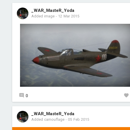
_WAR_MasteR_Yoda
Added image
-
12 Mar 2015
0
_WAR_MasteR_Yoda
Added camouflage
-
05 Feb 2015